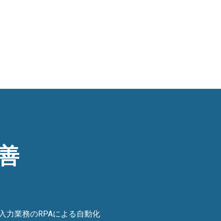
善
力業務のRPAによる自動化​