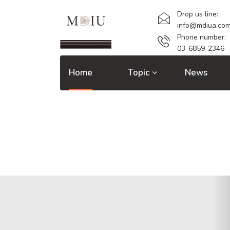
Drop us line:
info@mdiua.co
Phone number:
03-6859-2346
Home
Topic
News