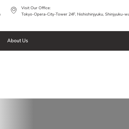
Visit Our Office:
m
Tokyo-Opera-City-Tower 24F, Nishishinjyuku, Shinjyuku-wa
About Us