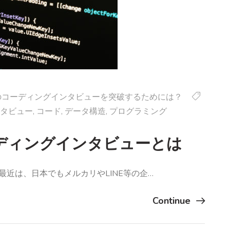
Mのコーディングインタビューを突破するためには？
タビュー
,
コード
,
データ構造
,
プログラミング
ディングインタビューとは
最近は、日本でもメルカリやLINE等の企…
Continue