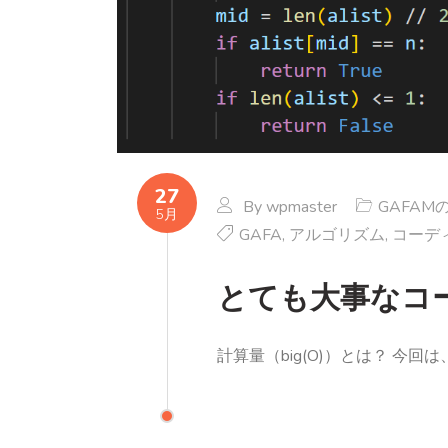
27
By
wpmaster
GAFA
5月
GAFA
,
アルゴリズム
,
コーデ
とても大事なコー
計算量（big(O)）とは？ 今