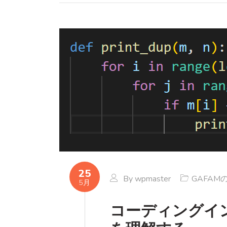
25
By
wpmaster
GAFA
5月
コーディングイ