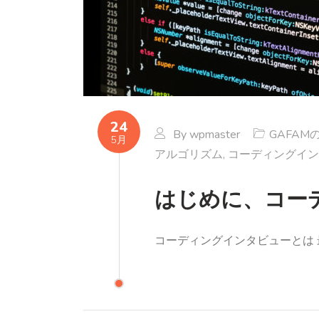
24
By
wpmaster
GAFA
5月
アルゴリズム
,
コーディングイン
はじめに、コー
コーディングインタビューとは 