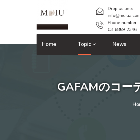
Drop us line:
info@mdiua.co
Phone number:
03-6859-2346
Home
Topic
News
GAFAMのコ
Ho