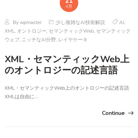
21
4月
By
wpmaster
少し複雑なAI技術解説
AI
,
XML
,
オントロジー
,
セマンティックWeb
,
セマンティック
ウェブ
,
ニッチなAI分野
,
レイヤケーキ
XML・セマンティックWeb上
のオントロジーの記述言語
XML・セマンティックWeb上のオントロジーの記述言語
XMLは自由に…
Continue