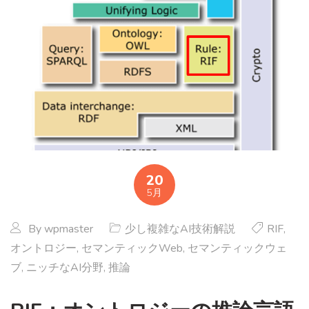
20
5月
By
wpmaster
少し複雑なAI技術解説
RIF
,
オントロジー
,
セマンティックWeb
,
セマンティックウェ
ブ
,
ニッチなAI分野
,
推論