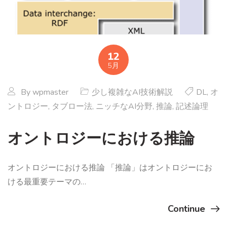
12
5月
By
wpmaster
少し複雑なAI技術解説
DL
,
オ
ントロジー
,
タブロー法
,
ニッチなAI分野
,
推論
,
記述論理
オントロジーにおける推論
オントロジーにおける推論 「推論」はオントロジーにお
ける最重要テーマの…
Continue