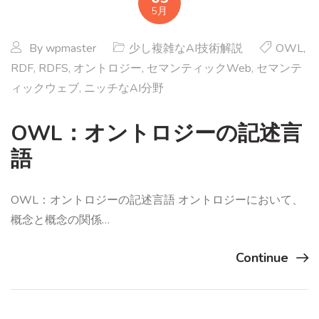
5月
By
wpmaster
少し複雑なAI技術解説
OWL
,
RDF
,
RDFS
,
オントロジー
,
セマンティックWeb
,
セマンテ
ィックウェブ
,
ニッチなAI分野
OWL：オントロジーの記述言
語
OWL：オントロジーの記述言語 オントロジーにおいて、
概念と概念の関係…
Continue