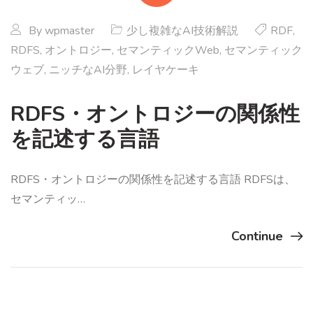
By
wpmaster
少し複雑なAI技術解説
RDF
,
RDFS
,
オントロジー
,
セマンティックWeb
,
セマンティック
ウェブ
,
ニッチなAI分野
,
レイヤケーキ
RDFS・オントロジーの関係性
を記述する言語
RDFS・オントロジーの関係性を記述する言語 RDFSは、
セマンティッ…
Continue