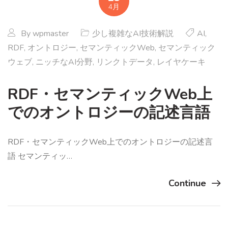
4月
By
wpmaster
少し複雑なAI技術解説
AI
,
RDF
,
オントロジー
,
セマンティックWeb
,
セマンティック
ウェブ
,
ニッチなAI分野
,
リンクトデータ
,
レイヤケーキ
RDF・セマンティックWeb上
でのオントロジーの記述言語
RDF・セマンティックWeb上でのオントロジーの記述言
語 セマンティッ…
Continue