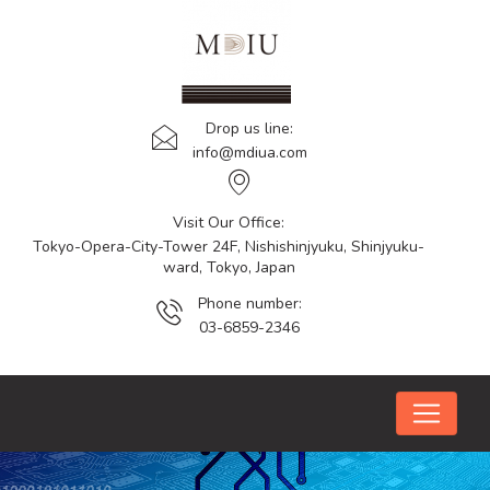
Drop us line:
info@mdiua.com
Visit Our Office:
Tokyo-Opera-City-Tower 24F, Nishishinjyuku, Shinjyuku-
ward, Tokyo, Japan
Phone number:
03-6859-2346