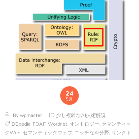
24
5月
By
wpmaster
少し複雑なAI技術解説
DBpedia
,
FOAF
,
Wordnet
,
オントロジー
,
セマンティッ
クWeb
,
セマンティックウェブ
,
ニッチなAI分野
,
リンクト