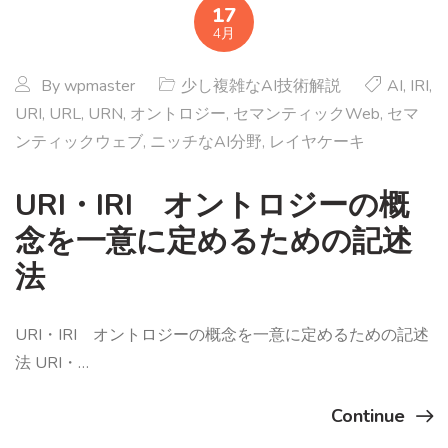
17
4月
By
wpmaster
少し複雑なAI技術解説
AI
,
IRI
,
URI
,
URL
,
URN
,
オントロジー
,
セマンティックWeb
,
セマ
ンティックウェブ
,
ニッチなAI分野
,
レイヤケーキ
URI・IRI オントロジーの概
念を一意に定めるための記述
法
URI・IRI オントロジーの概念を一意に定めるための記述
法 URI・…
Continue