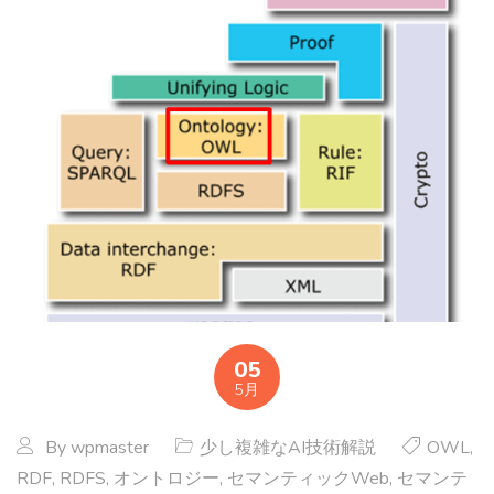
05
5月
By
wpmaster
少し複雑なAI技術解説
OWL
,
RDF
,
RDFS
,
オントロジー
,
セマンティックWeb
,
セマンテ