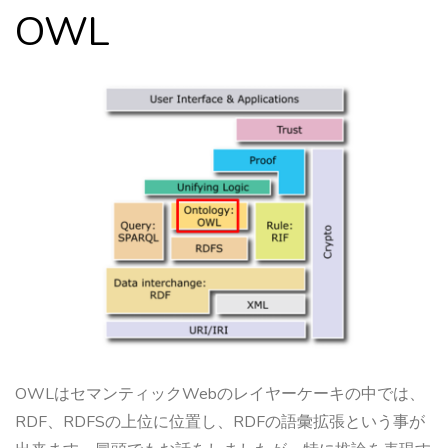
OWL
OWLはセマンティックWebのレイヤーケーキの中では、
RDF、RDFSの上位に位置し、RDFの語彙拡張という事が