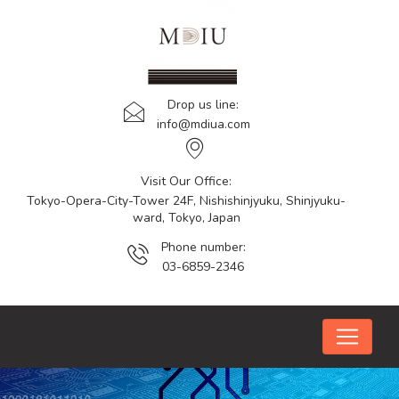
Drop us line:
info@mdiua.com
Visit Our Office:
Tokyo-Opera-City-Tower 24F, Nishishinjyuku, Shinjyuku-
ward, Tokyo, Japan
Phone number:
03-6859-2346