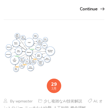
Continue
29
3月
By
wpmaster
少し複雑なAI技術解説
AI
,
オ