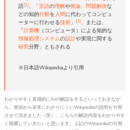
[1]
語
。「
言語
の
理解
や
推論
、
問題解決
な
どの知的
行動
を
人間
に代わってコンピュ
[2]
ーターに行わせる
技術
」
、または、
「
計算機
（コンピュータ）による知的な
情報処理システム
の
設計
や実現に関する
研究
分野」ともされる
※日本語Wikipediaより引用
わかりやすく直感的にAIの解説をするといっておきなが
ら、冒頭から非常にわかりにくいWikipediaの説明を引用
させて頂きました（笑）。こちらの解説内容をわかりやす
く咀嚼していきたいと思います。上記のWikipediaの引用