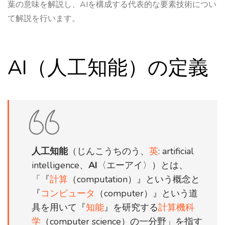
葉の意味を解説し、AIを構成する代表的な要素技術につい
て解説を行います。
AI（人工知能）の定義
人工知能
（じんこうちのう、
英
:
artificial
intelligence
、
AI
〈エーアイ〉）とは、
「『
計算
（
computation
）』という概念と
『
コンピュータ
（
computer
）』という道
具を用いて『
知能
』を研究する
計算機科
学
（
computer science
）の一分野」を指す