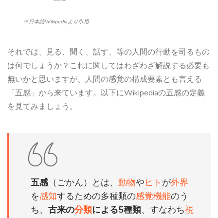
※日本語Wikipediaより引用
それでは、見る、聞く、話す、等の人間の行動を司るもの
は何でしょうか？これに関してはわざわざ解説する必要も
無いかと思いますが、人間の感覚の構成要素とも言える
「五感」から来ています。以下にWikipediaの五感の定義
を見てみましょう。
五感
（ごかん）とは、
動物
や
ヒト
が
外界
を
感知
するための多種類の
感覚
機能
のう
ち、
古来の
分類
による5種類
、すなわち
視