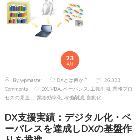
23
4月
By
wpmaster
DXとは何か？
26,323
Comments
DX
,
VBA
,
ペーパレス
,
工数削減
,
業務プロ
セスの見直し
,
業務効率化
,
稼働削減
,
自動化
DX支援実績：デジタル化・ペ
ーパレスを達成しDXの基盤作