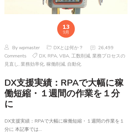
13
9月
By
wpmaster
DXとは何か？
26,499
Comments
DX
,
RPA
,
VBA
,
工数削減
,
業務プロセスの
見直し
,
業務効率化
,
稼働削減
,
自動化
DX支援実績：RPAで大幅に稼
働短縮・１週間の作業を１分
に
DX支援実績：RPAで大幅に稼働短縮・１週間の作業を１
分に 本記事では…