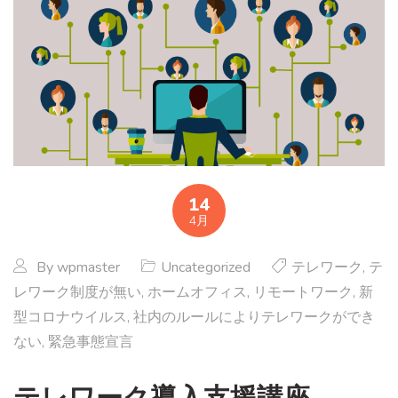
14
4月
By
wpmaster
Uncategorized
テレワーク
,
テ
レワーク制度が無い
,
ホームオフィス
,
リモートワーク
,
新
型コロナウイルス
,
社内のルールによりテレワークができ
ない
,
緊急事態宣言