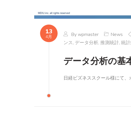
13
By
wpmaster
News
4月
ンス
,
データ分析
,
推測統計
,
統計
データ分析の基
日経ビズネススクール様にて、