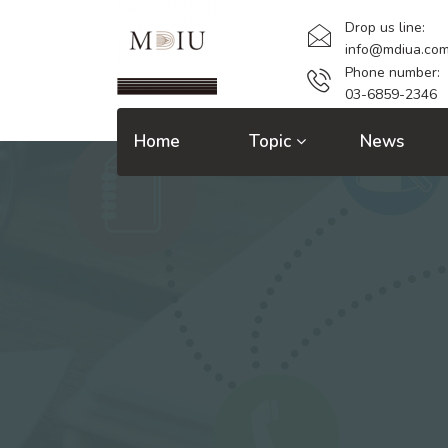
Drop us line:
info@mdiua.co
Phone number:
03-6859-2346
Home
Topic
News