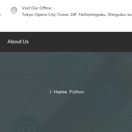
Visit Our Office:
m
Tokyo-Opera-City-Tower 24F, Nishishinjyuku, Shinjyuku-wa
About Us
Home
Python