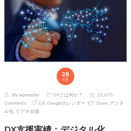
28
4月
By
wpmaster
DXとは何か？
21,075
Comments
DX
,
Googleカレンダー
,
ICT
,
Zoom
,
デジタ
ル化
,
ビデオ会議
DX支援実績：デジタル化