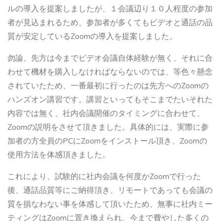
ルの導入を提案しましたが、１会議辺り１０人程度の参加
者が見込まれるため、参加者が多くてもビデオと通話の品
質が安定しているZoomの導入を提案しました。
勿論、先方は今までビデオ会議自体経験が無く、それに合
わせて機材を購入しなければならないのでは、等色々懸念
されていたため、一番最初に行ったのは先方へのZoomの
ハンズオン講習です。講習といってもそこまでたいそれた
内容では無く、社内会議開催のタイミングに合わせて、
Zoomの説明をさせて頂きました。具体的には、実際に参
加者の方全員のPCにZoomをインストール頂き、Zoomの
使用方法を体感頂きました。
これにより、試験的に社内会議を何度かZoomで行った
後、通話品質等にご納得頂き、リモートであっても会議の
質を損なわない事を体感して頂いたため、無事に社内ミー
ティングはZoomに置き換えられ、今まで費やした多くの