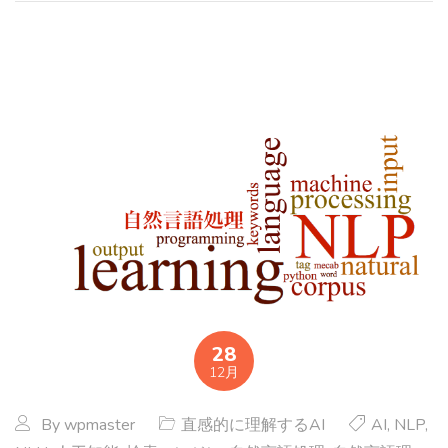
28
12月
By
wpmaster
直感的に理解するAI
AI
,
NLP
,