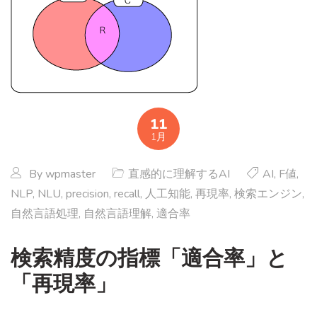
11
1月
By
wpmaster
直感的に理解するAI
AI
,
F値
,
NLP
,
NLU
,
precision
,
recall
,
人工知能
,
再現率
,
検索エンジン
,
自然言語処理
,
自然言語理解
,
適合率
検索精度の指標「適合率」と
「再現率」