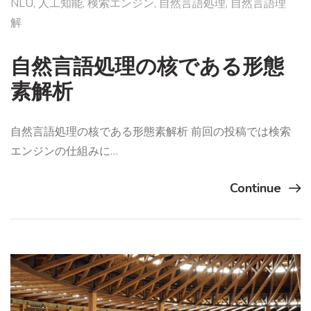
NLU
,
人工知能
,
検索エンジン
,
自然言語処理
,
自然言語理
解
自然言語処理の核である形態
素解析
自然言語処理の核である形態素解析 前回の投稿では検索
エンジンの仕組みに…
Continue