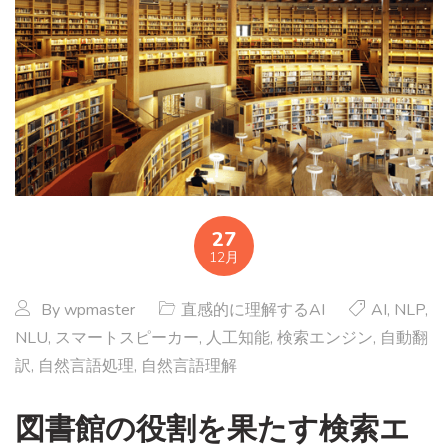
27
12月
By
wpmaster
直感的に理解するAI
AI
,
NLP
,
NLU
,
スマートスピーカー
,
人工知能
,
検索エンジン
,
自動翻
訳
,
自然言語処理
,
自然言語理解
図書館の役割を果たす検索エ