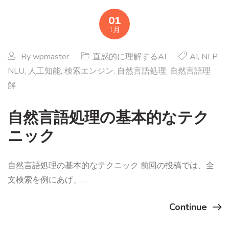
01
1月
By
wpmaster
直感的に理解するAI
AI
,
NLP
,
NLU
,
人工知能
,
検索エンジン
,
自然言語処理
,
自然言語理
解
自然言語処理の基本的なテク
ニック
自然言語処理の基本的なテクニック 前回の投稿では、全
文検索を例にあげ、…
Continue