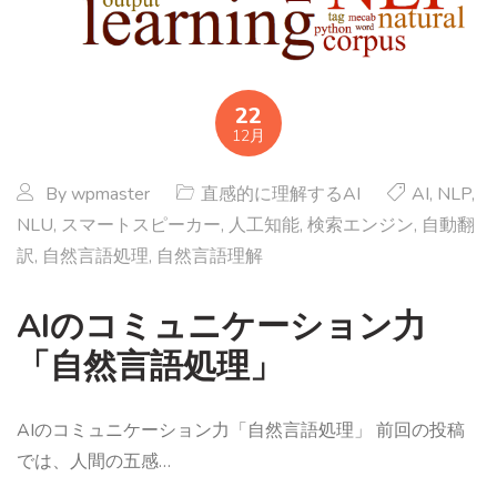
22
12月
By
wpmaster
直感的に理解するAI
AI
,
NLP
,
NLU
,
スマートスピーカー
,
人工知能
,
検索エンジン
,
自動翻
訳
,
自然言語処理
,
自然言語理解
AIのコミュニケーション力
「自然言語処理」
AIのコミュニケーション力「自然言語処理」 前回の投稿
では、人間の五感…