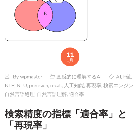
11
1月
By
wpmaster
直感的に理解するAI
AI
,
F値
,
NLP
,
NLU
,
precision
,
recall
,
人工知能
,
再現率
,
検索エンジン
,
自然言語処理
,
自然言語理解
,
適合率
検索精度の指標「適合率」と
「再現率」